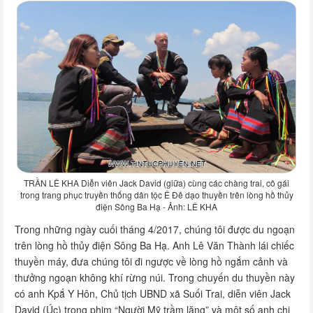
TRẦN LÊ KHA Diễn viên Jack David (giữa) cùng các chàng trai, cô gái
trong trang phục truyền thống dân tộc Ê Đê dạo thuyền trên lòng hồ thủy
điện Sông Ba Hạ - Ảnh: LÊ KHA
Trong những ngày cuối tháng 4/2017, chúng tôi được du ngoạn
trên lòng hồ thủy điện Sông Ba Hạ. Anh Lê Văn Thành lái chiếc
thuyền máy, đưa chúng tôi đi ngược về lòng hồ ngắm cảnh và
thưởng ngoạn không khí rừng núi. Trong chuyến du thuyền này
có anh Kpắ Y Hôn, Chủ tịch UBND xã Suối Trai, diễn viên Jack
David (Úc) trong phim “Người Mỹ trầm lặng” và một số anh chị