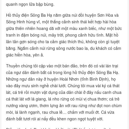
quanh ngọn lửa bập bùng.
Hồ thủy điện Sông Ba Hạ nằm giữa núi đồi huyện Sơn Hòa và
Sông Hinh hùng vĩ, một thắng cảnh sinh thái kết hợp hài hòa
giữa thiên nhiên hoang dã với một màu xanh biếc, như một bức
tranh in đậm bóng núi, mây trời, phong cảnh hữu tình. Mặt hồ
lăn tăn gợn sóng cho ta cảm giác thích thú, không còn gì tuyệt
bằng. Ngắm cảnh núi rừng sông nước bao la, du khách có cảm
giác hiền hòa, yên ả.
Thuyền chúng tôi cập vào một bán đảo, trên đó có vài lán trại
của ngư dân đánh bắt cá trong lòng hồ thủy điện Sông Ba Hạ.
Những ngư dân này ở huyện Hoài Nhơn (tỉnh Bình Định), họ
vào đây mưu sinh nghề chài lưới. Chúng tôi mua vài ký cá thát
lát, cá trê rồi mượn vật dụng của dân chài ở đây nấu canh chua
cá thát lát với lá giang, lá nho rừng có mùi vị chua thơm; cá trê
nướng vàng ươm, thơm lựng ăn với rau rừng như đọt non chùm
mòi, lá lành ngạnh, rau chua lẻ… chấm với muối ớt. Cá vừa
đánh bắt tươi rói ai nấy đều khen ngon ngọt tuyệt vời.