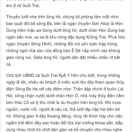
em ở xã Suối Trai.
Thuyền lướt nhẹ trên lòng hồ, chúng tôi phóng tầm mắt nhìn
bao quát đôi bờ sông Ba, bên tả ngạn (huyện Sơn Hòa) là Hòn
Dung trầm mặc soi bóng dưới lòng hồ, dưới chân Hòn Dung bạt
ngàn sắn mía, xa xa là khu rừng đặc dụng Krông Trai. Phía hữu
ngạn (huyện Sông Hinh), những đồi núi uốn lượn trập trùng,
những ngôi nhà sàn của đồng bào Ê Đê nấp mình vào không
gian rừng núi. Giữa lòng hồ, người dân đặt nhiều chiếc rớ bắt
cá.
Chủ tịch UBND xã Suối Trai Kpắ Y Hôn cho biết, trong những
ngày lễ tết, nhiều du khách ở miền xuôi lên đây tham quan thủy
điện Sông Ba Hạ với các điểm như: Thân đập chính ở buôn Lái
Hội, cống nhận nước dưới chân Hòn Ó, nhà máy thủy điện nằm
bên thác Cỏ và lý thú nhất là du thuyền trên lòng hồ. Khi mưa
nguồn, nước nổi, người đi câu cá, thả lưới tấp nập hai bên bờ
hồ. Không gian ở đây thoáng đãng, rộng rãi thích hợp cho việc
ngắm trời đêm đầy sao hoặc đốt lửa trại nướng khoai sắn, bắp,
cùng nhau chơi trò chơi dân gian và kể chuyện cho nhau nghe