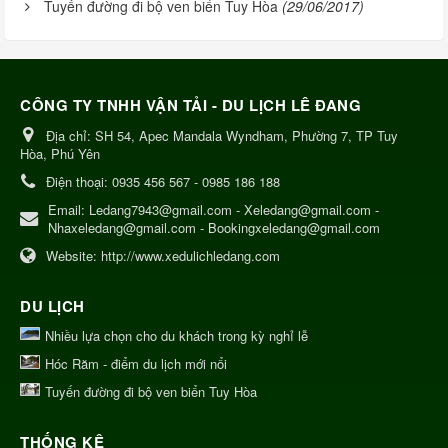
Tuyến đường đi bộ ven biển Tuy Hòa
(29/06/2017)
CÔNG TY TNHH VẬN TẢI - DU LỊCH LÊ ĐANG
Địa chỉ:
SH 54, Apec Mandala Wyndham, Phường 7, TP Tuy
Hòa, Phú Yên
Điện thoại:
0935 456 567 - 0985 186 188
Email:
Ledang7943@gmail.com - Xeledang@gmail.com -
Nhaxeledang@gmail.com - Bookingxeledang@gmail.com
Website:
http://www.xedulichledang.com
DU LỊCH
Nhiều lựa chọn cho du khách trong kỳ nghỉ lễ
Hóc Răm - điểm du lịch mới nổi
Tuyến đường đi bộ ven biển Tuy Hòa
THỐNG KÊ