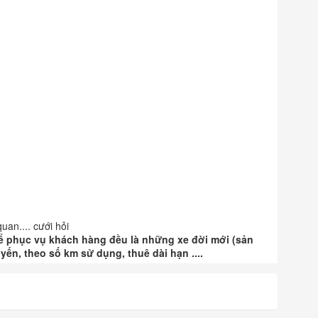
uan.... cưới hỏi
 để phục vụ khách hàng đều là những xe đời mới (sản
ến, theo số km sử dụng, thuê dài hạn ....