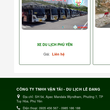
XE DU LỊCH PHÚ YÊN
Giá:
Liên hệ
CÔNG TY TNHH VẬN TẢI - DU LỊCH LÊ ĐANG
Địa chỉ:
SH 54, Apec Mandala Wyndham, Phường 7, TP
Tuy Hòa, Phú Yên
Điện thoại:
0935 456 567 - 0985 186 188