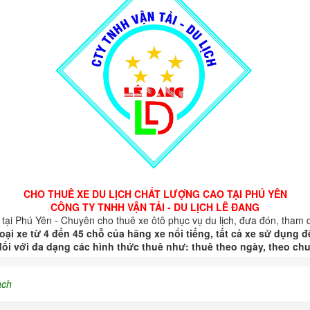
CHO THUÊ XE DU LỊCH CHẤT LƯỢNG CAO TẠI PHÚ YÊN
CÔNG TY TNHH VẬN TẢI - DU LỊCH LÊ ĐANG
 tại Phú Yên - Chuyên cho thuê xe ôtô phục vụ du lịch, đưa đón, tham q
oại xe từ 4 đến 45 chỗ của hãng xe nổi tiếng, tất cả xe sử dụng
ối với đa dạng các hình thức thuê như: thuê theo ngày, theo chuy
ach