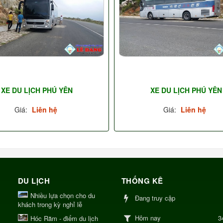
XE DU LỊCH PHÚ YÊN
XE DU LỊCH PHÚ YÊN
Giá:
Liên hệ
Giá:
Liên hệ
DU LỊCH
THỐNG KÊ
Nhiều lựa chọn cho du
Đang truy cập
khách trong kỳ nghỉ lễ
3
Hôm nay
Hóc Răm - điểm du lịch