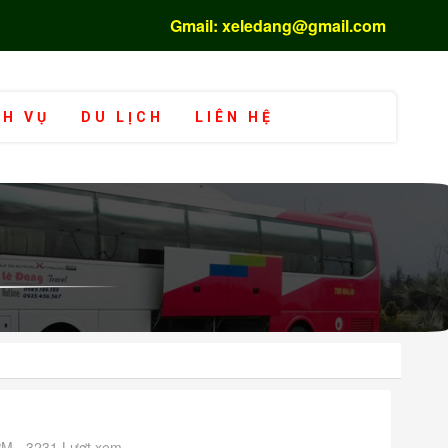
Gmail: xeledang@gmail.com
CH VỤ
DU LỊCH
LIÊN HỆ
PM - 3231 Lượt xem