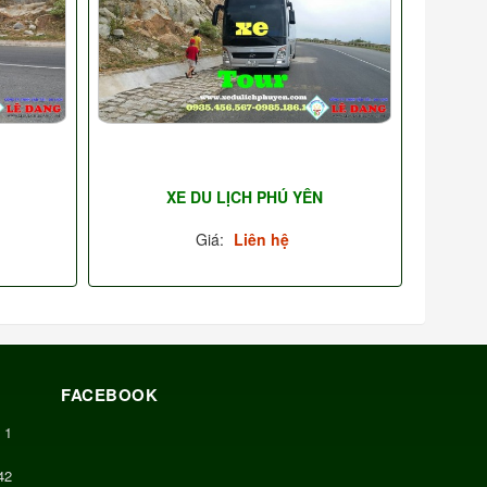
XE DU LỊCH PHÚ YÊN
Giá:
Liên hệ
FACEBOOK
1
42