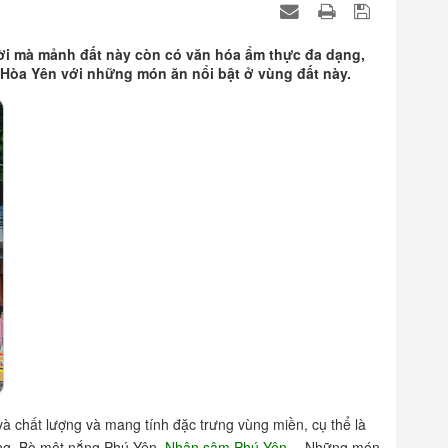
ời mà mảnh đất này còn có văn hóa ẩm thực đa dạng,
 Hòa Yên với những món ăn nổi bật ở vùng đất này.
 chất lượng và mang tính đặc trưng vùng miền, cụ thể là
ơng, Bò một nắng Phú Yên,
Nhân sâm Phú Yên
,…Những món