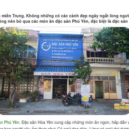
ẫn miền Trung. Không những có các cảnh đẹp ngây ngất lòng ngư
hông nên bỏ qua các món ăn đặc sản Phú Yên, đặc biệt là đặc sản
ản Phú Yên
. Đặc sản Hòa Yên cung cấp những món ăn ngon, hấp dẫn và
òng bao người yêu ẩm thực như: Cá ngừ dọc dừa, Lừng cá ngừ dại dư