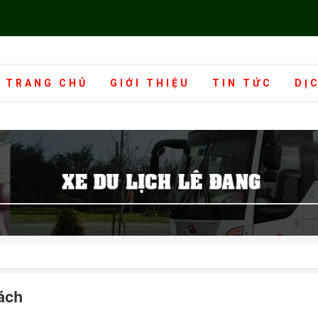
TRANG CHỦ
GIỚI THIỆU
TIN TỨC
DỊ
ách