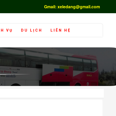
Gmail: xeledang@gmail.com
CH VỤ
DU LỊCH
LIÊN HỆ