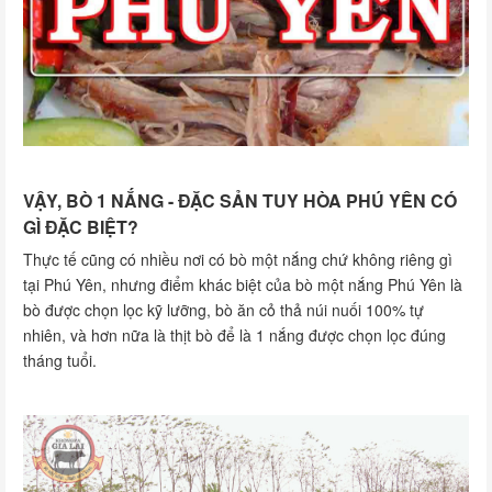
VẬY, BÒ 1 NẮNG - ĐẶC SẢN TUY HÒA PHÚ YÊN CÓ
GÌ ĐẶC BIỆT?
Thực tế cũng có nhiều nơi có bò một nắng chứ không riêng gì
tại Phú Yên, nhưng điểm khác biệt của bò một nắng Phú Yên là
bò được chọn lọc kỹ lưỡng, bò ăn cỏ thả núi nuối 100% tự
nhiên, và hơn nữa là thịt bò để là 1 nắng được chọn lọc đúng
tháng tuổi.