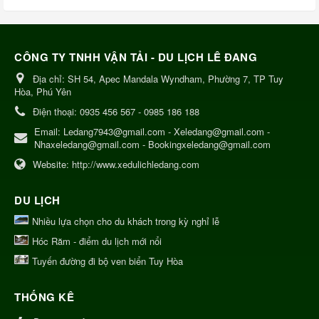
CÔNG TY TNHH VẬN TẢI - DU LỊCH LÊ ĐANG
Địa chỉ:
SH 54, Apec Mandala Wyndham, Phường 7, TP Tuy
Hòa, Phú Yên
Điện thoại:
0935 456 567 - 0985 186 188
Email:
Ledang7943@gmail.com - Xeledang@gmail.com -
Nhaxeledang@gmail.com - Bookingxeledang@gmail.com
Website:
http://www.xedulichledang.com
DU LỊCH
Nhiều lựa chọn cho du khách trong kỳ nghỉ lễ
Hóc Răm - điểm du lịch mới nổi
Tuyến đường đi bộ ven biển Tuy Hòa
THỐNG KÊ