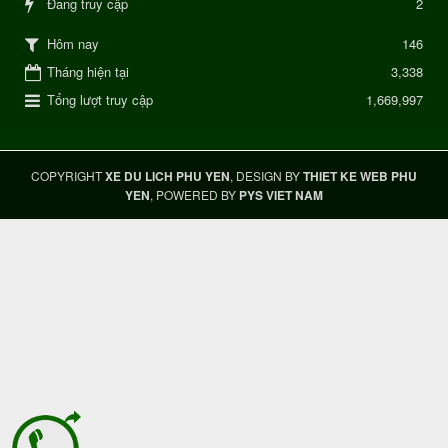
Đang truy cập
2
146
Hôm nay
Tháng hiện tại
3,338
Tổng lượt truy cập
1,669,997
COPYRIGHT
XE DU LICH PHU YEN
, DESIGN BY
THIET KE WEB PHU
YEN
, POWERED BY
PYS VIET NAM