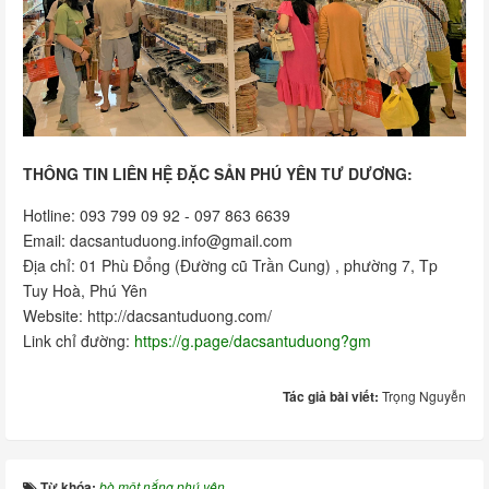
THÔNG TIN LIÊN HỆ ĐẶC SẢN PHÚ YÊN TƯ DƯƠNG:
Hotline: 093 799 09 92 - 097 863 6639
Email: dacsantuduong.info@gmail.com
Địa chỉ: 01 Phù Đổng (Đường cũ Trần Cung) , phường 7, Tp
Tuy Hoà, Phú Yên
Website: http://dacsantuduong.com/
Link chỉ đường:
https://g.page/dacsantuduong?gm
Tác giả bài viết:
Trọng Nguyễn
Từ khóa:
bò một nắng phú yên