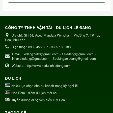
CÔNG TY TNHH VẬN TẢI - DU LỊCH LÊ ĐANG
Địa chỉ:
SH 54, Apec Mandala Wyndham, Phường 7, TP Tuy
Hòa, Phú Yên
Điện thoại:
0935 456 567 - 0985 186 188
Email:
Ledang7943@gmail.com - Xeledang@gmail.com -
Nhaxeledang@gmail.com - Bookingxeledang@gmail.com
Website:
http://www.xedulichledang.com
DU LỊCH
Nhiều lựa chọn cho du khách trong kỳ nghỉ lễ
Hóc Răm - điểm du lịch mới nổi
Tuyến đường đi bộ ven biển Tuy Hòa
THỐNG KÊ