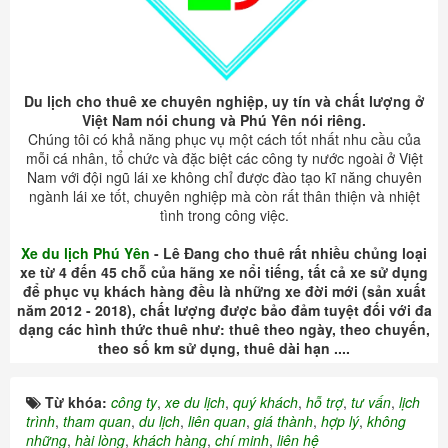
Du lịch cho thuê xe chuyên nghiệp, uy tín và chất lượng ở
Việt Nam nói chung và Phú Yên nói riêng.
Chúng tôi có khả năng phục vụ một cách tốt nhất nhu cầu của
mỗi cá nhân, tổ chức và đặc biệt các công ty nước ngoài ở Việt
Nam với đội ngũ lái xe không chỉ được đào tạo kĩ năng chuyên
ngành lái xe tốt, chuyên nghiệp mà còn rất thân thiện và nhiệt
tình trong công việc.
Xe du lịch Phú Yên
- Lê Đang cho thuê rất nhiều chủng loại
xe từ 4 đến 45 chỗ của hãng xe nổi tiếng, tất cả xe sử dụng
để phục vụ khách hàng đều là những xe đời mới (sản xuất
năm 2012 - 2018), chất lượng được bảo đảm tuyệt đối với đa
dạng các hình thức thuê như: thuê theo ngày, theo chuyến,
theo số km sử dụng, thuê dài hạn ....
Từ khóa:
công ty
,
xe du lịch
,
quý khách
,
hỗ trợ
,
tư vấn
,
lịch
trình
,
tham quan
,
du lịch
,
liên quan
,
giá thành
,
hợp lý
,
không
những
,
hài lòng
,
khách hàng
,
chí minh
,
liên hệ