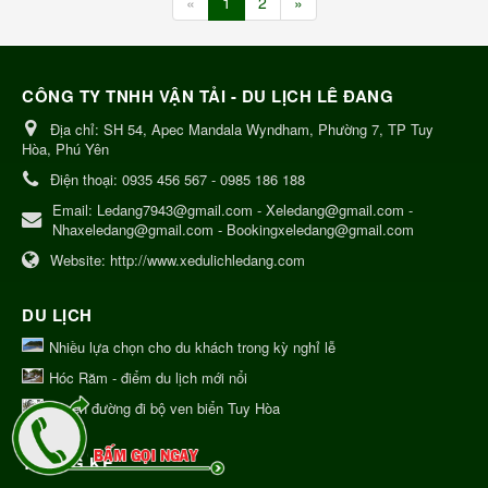
«
1
2
»
CÔNG TY TNHH VẬN TẢI - DU LỊCH LÊ ĐANG
Địa chỉ:
SH 54, Apec Mandala Wyndham, Phường 7, TP Tuy
Hòa, Phú Yên
Điện thoại:
0935 456 567 - 0985 186 188
Email:
Ledang7943@gmail.com - Xeledang@gmail.com -
Nhaxeledang@gmail.com - Bookingxeledang@gmail.com
Website:
http://www.xedulichledang.com
DU LỊCH
Nhiều lựa chọn cho du khách trong kỳ nghỉ lễ
Hóc Răm - điểm du lịch mới nổi
Tuyến đường đi bộ ven biển Tuy Hòa
THỐNG KÊ