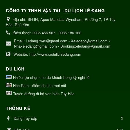
CÔNG TY TNHH VẬN TẢI - DU LỊCH LÊ ĐANG
Địa chỉ:
SH 54, Apec Mandala Wyndham, Phường 7, TP Tuy
Hòa, Phú Yên
Điện thoại:
0935 456 567 - 0985 186 188
Email:
Ledang7943@gmail.com - Xeledang@gmail.com -
Nhaxeledang@gmail.com - Bookingxeledang@gmail.com
Website:
http://www.xedulichledang.com
DU LỊCH
Nhiều lựa chọn cho du khách trong kỳ nghỉ lễ
Hóc Răm - điểm du lịch mới nổi
Tuyến đường đi bộ ven biển Tuy Hòa
THỐNG KÊ
Đang truy cập
2
178
Hôm nay