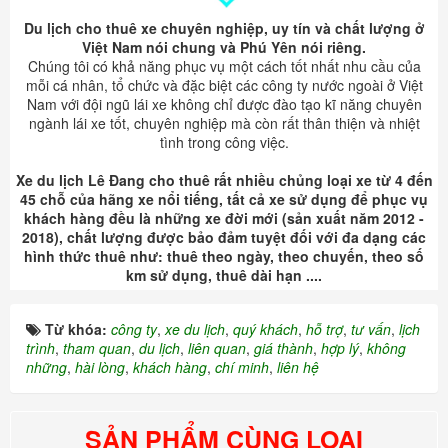
Du lịch cho thuê xe chuyên nghiệp, uy tín và chất lượng ở
Việt Nam nói chung và Phú Yên nói riêng.
Chúng tôi có khả năng phục vụ một cách tốt nhất nhu cầu của
mỗi cá nhân, tổ chức và đặc biệt các công ty nước ngoài ở Việt
Nam với đội ngũ lái xe không chỉ được đào tạo kĩ năng chuyên
ngành lái xe tốt, chuyên nghiệp mà còn rất thân thiện và nhiệt
tình trong công việc.
Xe du lịch Lê Đang cho thuê rất nhiều chủng loại xe từ 4 đến
45 chỗ của hãng xe nổi tiếng, tất cả xe sử dụng để phục vụ
khách hàng đều là những xe đời mới (sản xuất năm 2012 -
2018), chất lượng được bảo đảm tuyệt đối với đa dạng các
hình thức thuê như: thuê theo ngày, theo chuyến, theo số
km sử dụng, thuê dài hạn ....
Từ khóa:
công ty
,
xe du lịch
,
quý khách
,
hỗ trợ
,
tư vấn
,
lịch
trình
,
tham quan
,
du lịch
,
liên quan
,
giá thành
,
hợp lý
,
không
những
,
hài lòng
,
khách hàng
,
chí minh
,
liên hệ
SẢN PHẨM CÙNG LOẠI