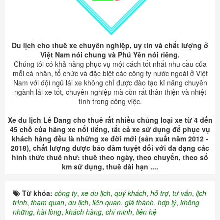
Du lịch cho thuê xe chuyên nghiệp, uy tín và chất lượng ở
Việt Nam nói chung và Phú Yên nói riêng.
Chúng tôi có khả năng phục vụ một cách tốt nhất nhu cầu của
mỗi cá nhân, tổ chức và đặc biệt các công ty nước ngoài ở Việt
Nam với đội ngũ lái xe không chỉ được đào tạo kĩ năng chuyên
ngành lái xe tốt, chuyên nghiệp mà còn rất thân thiện và nhiệt
tình trong công việc.
Xe du lịch Lê Đang cho thuê rất nhiều chủng loại xe từ 4 đến
45 chỗ của hãng xe nổi tiếng, tất cả xe sử dụng để phục vụ
khách hàng đều là những xe đời mới (sản xuất năm 2012 -
2018), chất lượng được bảo đảm tuyệt đối với đa dạng các
hình thức thuê như: thuê theo ngày, theo chuyến, theo số
km sử dụng, thuê dài hạn ....
Từ khóa:
công ty
,
xe du lịch
,
quý khách
,
hỗ trợ
,
tư vấn
,
lịch
trình
,
tham quan
,
du lịch
,
liên quan
,
giá thành
,
hợp lý
,
không
những
,
hài lòng
,
khách hàng
,
chí minh
,
liên hệ